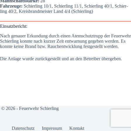
Mann­schafts­stär­ke:
28
Fahr­zeu­ge:
Schier­ling 10/1, Schier­ling 11/1, Schier­ling 40/1, Schier­
ling 40/2, Kreis­brand­meis­ter Land 4/4 (Schier­ling)
Ein­satz­be­richt:
Nach genau­er Erkun­dung durch einen Atem­schutz­trupp der Feu­er­wehr
Schier­ling konn­te nach kur­zer Zeit ent­war­nung gege­ben wer­den. Es
konn­te kei­ne Brand bzw. Rauch­ent­wick­lung fest­ge­stellt wer­den.
Die Anla­ge wur­de zurück­ge­stellt und an den Betrei­ber über­ge­ben.
© 2026 - Feuerwehr Schierling
Daten­schutz
Impres­sum
Kon­takt