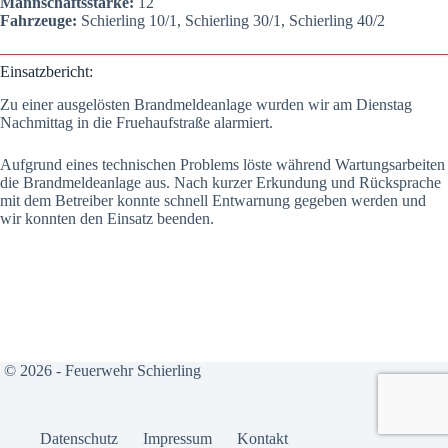
Mann­schafts­stär­ke:
12
Fahr­zeu­ge:
Schier­ling 10/1, Schier­ling 30/1, Schier­ling 40/2
Ein­satz­be­richt:
Zu einer aus­ge­lös­ten Brand­mel­de­an­la­ge wur­den wir am Diens­tag
Nach­mit­tag in die Frueh­auf­stra­ße alar­miert.
Auf­grund eines tech­ni­schen Pro­blems lös­te wäh­rend War­tungs­ar­bei­ten
die Brand­mel­de­an­la­ge aus. Nach kur­zer Erkun­dung und Rück­spra­che
mit dem Betrei­ber konn­te schnell Ent­war­nung gege­ben wer­den und
wir konn­ten den Ein­satz been­den.
© 2026 - Feuerwehr Schierling
Daten­schutz
Impres­sum
Kon­takt