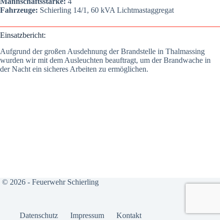
Mann­schafts­stär­ke:
4
Fahr­zeu­ge:
Schier­ling 14/1, 60 kVA Licht­mast­ag­gre­gat
Ein­satz­be­richt:
Auf­grund der gro­ßen Aus­deh­nung der Brand­stel­le in Thal­mas­sing
wur­den wir mit dem Aus­leuch­ten beauf­tragt, um der Brand­wa­che in
der Nacht ein siche­res Arbei­ten zu ermög­li­chen.
© 2026 - Feuerwehr Schierling
Daten­schutz
Impres­sum
Kon­takt