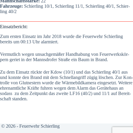
Mann­schafts­stär­ke:
22
Fahr­zeu­ge:
Schier­ling 10/1, Schier­ling 11/1, Schier­ling 40/1, Schier­
ling 40/2
Ein­satz­be­richt:
Zum ers­ten Ein­satz im Jahr 2018 wur­de die Feu­er­wehr Schier­ling
bereits um 00:13 Uhr alar­miert.
Ver­mut­lich wegen unsach­ge­mä­ßer Hand­ha­bung von Feu­er­werks­kör­
pern geriet in der Manns­dro­fer Stra­ße ein Baum in Brand.
Zu dem Ein­satz rück­te der Kdow (10/1) und das Schier­ling 40/1 aus
und konn­te den Brand mit dem Schnell­an­griff zügig löschen. Zur Kon­
trol­le von Glut­nes­tern wur­de die Wär­me­bild­ka­me­ra ein­ge­setzt. Wei­te­re
ehren­amt­li­che Kräf­te fuh­ren wegen dem Alarm das Gerä­te­haus an
sodass zu dem Zeit­punkt das zwei­te LF16 (40/2) und 11/1 auf Bereit­
schaft stan­den.
© 2026 - Feuerwehr Schierling