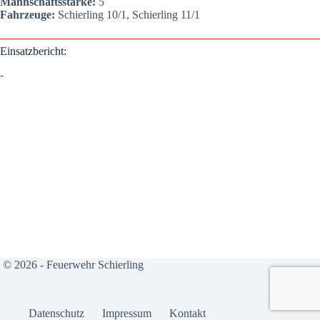
Mann­schafts­stär­ke:
5
Fahr­zeu­ge:
Schier­ling 10/1, Schier­ling 11/1
Ein­satz­be­richt:
-
© 2026 - Feuerwehr Schierling
Daten­schutz
Impres­sum
Kon­takt