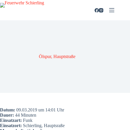
Zum
Inhalt
springen
Ölspur, Haupt­stra­ße
Datum:
09.03.2019 um 14:01 Uhr
Dau­er:
44 Minu­ten
Ein­satz­art:
Funk
Ein­satz­ort:
Schier­ling, Haupts­ra­ße