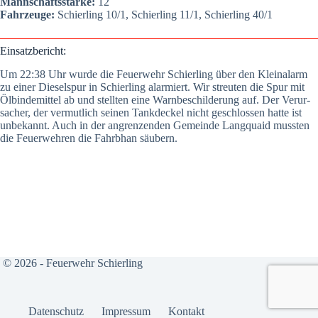
Mann­schafts­stär­ke:
12
Fahr­zeu­ge:
Schier­ling 10/1, Schier­ling 11/1, Schier­ling 40/1
Ein­satz­be­richt:
Um 22:38 Uhr wur­de die Feu­er­wehr Schier­ling über den Kleinalarm
zu einer Die­sel­spur in Schier­ling alar­miert. Wir streu­ten die Spur mit
Ölbin­de­mit­tel ab und stell­ten eine Warn­be­schil­de­rung auf. Der Ver­ur­
sa­cher, der ver­mut­lich sei­nen Tank­de­ckel nicht geschlos­sen hat­te ist
unbe­kannt. Auch in der angren­zen­den Gemein­de Lang­quaid muss­ten
die Feu­er­weh­ren die Fahrb­han säu­bern.
© 2026 - Feuerwehr Schierling
Daten­schutz
Impres­sum
Kon­takt