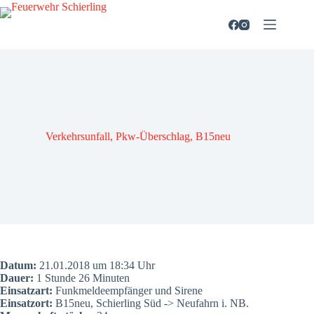
Zum
Inhalt
springen
Ver­kehrs­un­fall, Pkw-Über­schlag, B15neu
Datum:
21.01.2018 um 18:34 Uhr
Dau­er:
1 Stun­de 26 Minu­ten
Ein­satz­art:
Funk­mel­de­emp­fän­ger und Sire­ne
Ein­satz­ort:
B15neu, Schier­ling Süd -> Neu­fahrn i. NB.