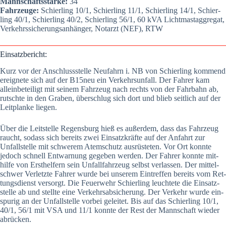
Mann­schafts­stär­ke:
34
Fahr­zeu­ge:
Schier­ling 10/1, Schier­ling 11/1, Schier­ling 14/1, Schier­
ling 40/1, Schier­ling 40/2, Schier­ling 56/1, 60 kVA Licht­mast­ag­gre­gat,
Ver­kehrs­si­che­rungs­an­hän­ger, Not­arzt (NEF), RTW
Ein­satz­be­richt:
Kurz vor der Anschluss­stel­le Neu­fahrn i. NB von Schier­ling kom­mend
ereig­ne­te sich auf der B15neu ein Ver­kehrs­un­fall. Der Fah­rer kam
allein­be­tei­ligt mit sei­nem Fahr­zeug nach rechts von der Fahr­bahn ab,
rutsch­te in den Gra­ben, über­schlug sich dort und blieb seit­lich auf der
Leit­plan­ke lie­gen.
Über die Leit­stel­le Regens­burg hieß es außer­dem, dass das Fahr­zeug
raucht, sodass sich bereits zwei Ein­satz­kräf­te auf der Anfahrt zur
Unfall­stel­le mit schwe­rem Atem­schutz aus­rüs­te­ten. Vor Ort konn­te
jedoch schnell Ent­war­nung gege­ben wer­den. Der Fah­rer konn­te mit­
hil­fe von Erst­hel­fern sein Unfall­fahr­zeug selbst ver­las­sen. Der mit­tel­
schwer Ver­letz­te Fah­rer wur­de bei unse­rem Ein­tref­fen bereits vom Ret­
tungs­dienst ver­sorgt. Die Feu­er­wehr Schier­ling leuch­te­te die Ein­satz­
stel­le ab und stell­te eine Ver­kehrs­ab­si­che­rung. Der Ver­kehr wur­de ein­
spu­rig an der Unfall­stel­le vor­bei gelei­tet. Bis auf das Schier­ling 10/1,
40/1, 56/1 mit VSA und 11/1 konn­te der Rest der Mann­schaft wie­der
abrü­cken.