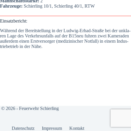
Mann­schafts­stär­ke:
2
Fahr­zeu­ge:
Schier­ling 10/1, Schier­ling 40/1, RTW
Ein­satz­be­richt:
Wäh­rend der Bereit­stel­lung in der Lud­wig-Erhad-Stra­ße bei der unkla­
ren Lage des Ver­kehrs­un­falls auf der B15neu fuh­ren zwei Kame­ra­den
außer­dem einen Erst­ver­sor­ger (medi­zi­ni­scher Not­fall) in einem Indus­
trie­be­trieb in der Nähe.
© 2026 - Feuerwehr Schierling
Daten­schutz
Impres­sum
Kon­takt