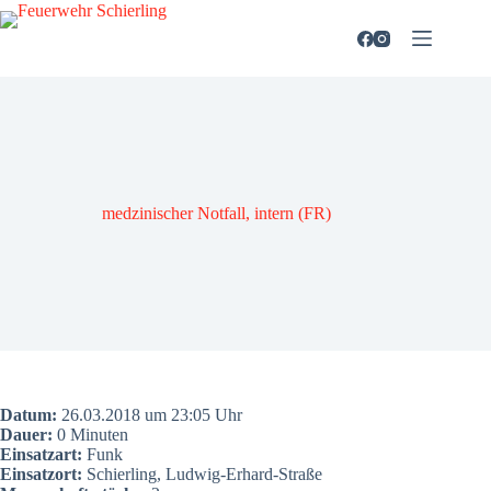
Zum
Inhalt
springen
med­zi­ni­scher Not­fall, intern (FR)
Datum:
26.03.2018 um 23:05 Uhr
Dau­er:
0 Minu­ten
Ein­satz­art:
Funk
Ein­satz­ort:
Schier­ling, Lud­wig-Erhard-Stra­ße