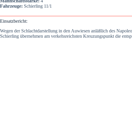
Mann­schafts­stär­ke:
4
Fahr­zeu­ge:
Schier­ling 11/1
Ein­satz­be­richt:
Wegen der Schlacht­dar­stel­lung in den Auwie­sen anläß­lich des Napo­le­o
Schier­ling über­neh­men am ver­kehs­reichs­ten Kreu­zungs­punkt die ent­sp