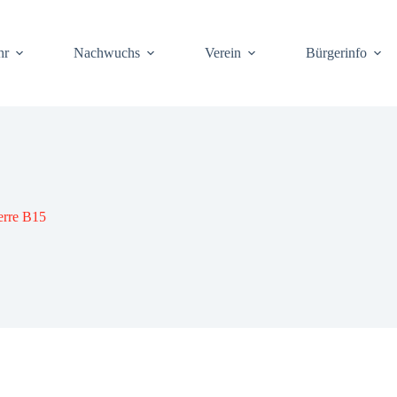
hr
Nach­wuchs
Ver­ein
Bür­ger­info
er­re B15