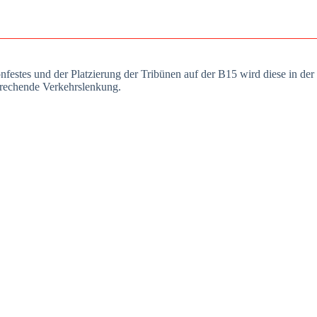
n­fes­tes und der Plat­zie­rung der Tri­bü­nen auf der B15 wird die­se in d
re­chen­de Ver­kehrs­len­kung.