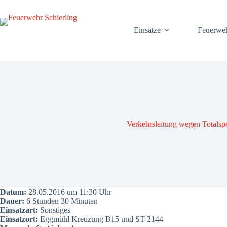
Zum
Inhalt
springen
Ein­sät­ze
Feu­er­we
Ver­kehrs­lei­tung wegen Total­sp
Datum:
28.05.2016 um 11:30 Uhr
Dau­er:
6 Stun­den 30 Minu­ten
Ein­satz­art:
Sons­ti­ges
Ein­satz­ort:
Egg­mühl Kreu­zung B15 und ST 2144