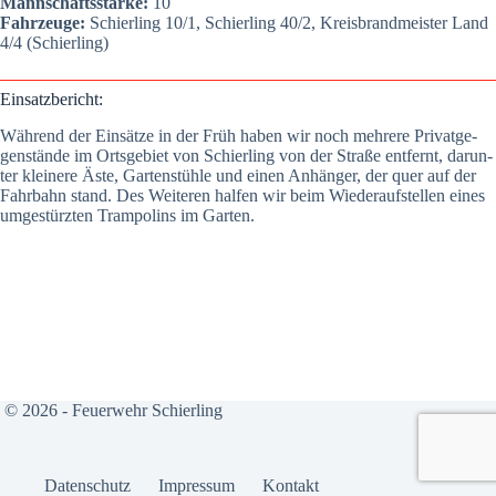
Mann­schafts­stär­ke:
10
Fahr­zeu­ge:
Schier­ling 10/1, Schier­ling 40/2, Kreis­brand­meis­ter Land
4/4 (Schier­ling)
Ein­satz­be­richt:
Wäh­rend der Ein­sät­ze in der Früh haben wir noch meh­re­re Pri­vat­ge­
gen­stän­de im Orts­ge­biet von Schier­ling von der Stra­ße ent­fernt, dar­un­
ter klei­ne­re Äste, Gar­ten­stüh­le und einen Anhän­ger, der quer auf der
Fahr­bahn stand. Des Wei­te­ren hal­fen wir beim Wie­der­auf­stel­len eines
umge­stürz­ten Tram­po­lins im Gar­ten.
© 2026 - Feuerwehr Schierling
Daten­schutz
Impres­sum
Kon­takt