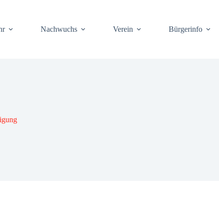
hr
Nach­wuchs
Ver­ein
Bür­ger­info
ti­gung