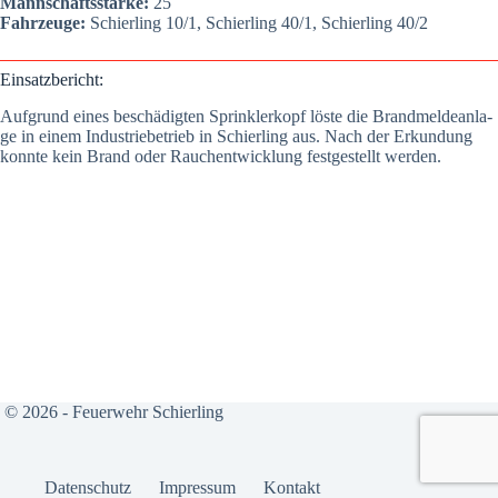
Mann­schafts­stär­ke:
25
Fahr­zeu­ge:
Schier­ling 10/1, Schier­ling 40/1, Schier­ling 40/2
Ein­satz­be­richt:
Auf­grund eines beschä­dig­ten Sprink­ler­kopf lös­te die Brand­mel­de­an­la­
ge in einem Indus­trie­be­trieb in Schier­ling aus. Nach der Erkun­dung
konn­te kein Brand oder Rauch­ent­wick­lung fest­ge­stellt wer­den.
© 2026 - Feuerwehr Schierling
Daten­schutz
Impres­sum
Kon­takt