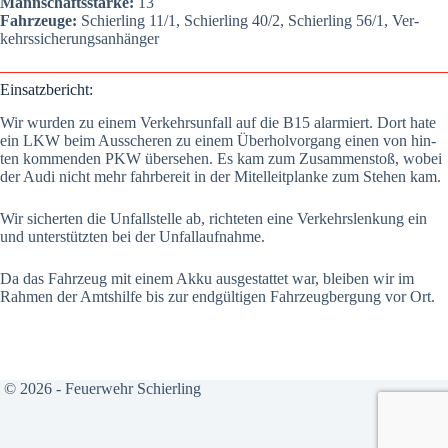
Mann­schafts­stär­ke:
13
Fahr­zeu­ge:
Schier­ling 11/1, Schier­ling 40/2, Schier­ling 56/1, Ver­
kehrs­si­che­rungs­an­hän­ger
Ein­satz­be­richt:
Wir wur­den zu einem Ver­kehrs­un­fall auf die B15 alar­miert. Dort hate
ein LKW beim Aus­sche­ren zu einem Über­hol­vor­gang einen von hin­
ten kom­men­den PKW über­se­hen. Es kam zum Zusam­men­stoß, wobei
der Audi nicht mehr fahr­be­reit in der Mit­el­leit­plan­ke zum Ste­hen kam.
Wir sicher­ten die Unfall­stel­le ab, rich­te­ten eine Ver­kehrs­len­kung ein
und unter­stütz­ten bei der Unfall­auf­nah­me.
Da das Fahr­zeug mit einem Akku aus­ge­stat­tet war, blei­ben wir im
Rah­men der Amts­hil­fe bis zur end­gül­ti­gen Fahr­zeug­ber­gung vor Ort.
© 2026 - Feuerwehr Schierling