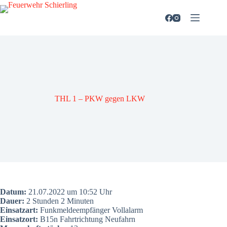
Zum
Inhalt
springen
THL 1 – PKW gegen LKW
Datum:
21.07.2022 um 10:52 Uhr
Dau­er:
2 Stun­den 2 Minu­ten
Ein­satz­art:
Funk­mel­de­emp­fän­ger Voll­alarm
Ein­satz­ort:
B15n Fahrt­rich­tung Neu­fahrn