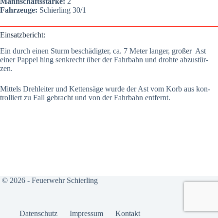
Mann­schafts­stär­ke:
2
Fahr­zeu­ge:
Schier­ling 30/1
Ein­satz­be­richt:
Ein durch einen Sturm beschä­dig­ter, ca. 7 Meter lan­ger, gro­ßer Ast
einer Pap­pel hing senk­recht über der Fahr­bahn und droh­te abzu­stür­
zen.
Mit­tels Dreh­lei­ter und Ket­ten­sä­ge wur­de der Ast vom Korb aus kon­
trol­liert zu Fall gebracht und von der Fahr­bahn ent­fernt.
© 2026 - Feuerwehr Schierling
Daten­schutz
Impres­sum
Kon­takt