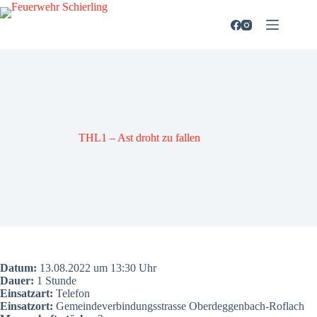
Zum
Inhalt
springen
THL1 – Ast droht zu fal­len
Datum:
13.08.2022 um 13:30 Uhr
Dau­er:
1 Stun­de
Ein­satz­art:
Tele­fon
Ein­satz­ort:
Gemein­de­ver­bin­dungs­stras­se Oberdeg­gen­bach-Roflach