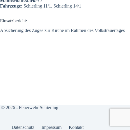
Mann­schafts­stär­ke:
2
Fahr­zeu­ge:
Schier­ling 11/1, Schier­ling 14/1
Ein­satz­be­richt:
Absi­che­rung des Zuges zur Kir­che im Rah­men des Volks­trau­er­ta­ges
© 2026 - Feuerwehr Schierling
Daten­schutz
Impres­sum
Kon­takt