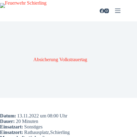
Zum
Inhalt
springen
Absi­che­rung Volks­trau­er­tag
Datum:
13.11.2022 um 08:00 Uhr
Dau­er:
20 Minu­ten
Ein­satz­art:
Sons­ti­ges
Ein­satz­ort:
Rathausplatz,Schierling