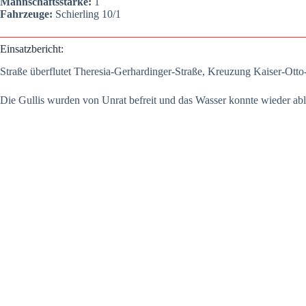
Mann­schafts­stär­ke:
1
Fahr­zeu­ge:
Schier­ling 10/1
Ein­satz­be­richt:
Stra­ße über­flu­tet The­re­sia-Ger­har­din­ger-Stra­ße, Kreu­zung Kai­ser-Ott
Die Gul­lis wur­den von Unrat befreit und das Was­ser konn­te wie­der abl