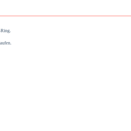
o-Ring.
au­fen.