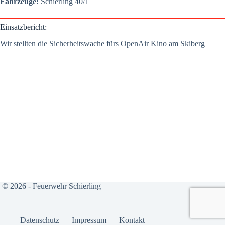
Fahr­zeu­ge:
Schier­ling 40/1
Ein­satz­be­richt:
Wir stell­ten die Sicher­heits­wa­che fürs Open­Air Kino am Ski­berg
© 2026 - Feuerwehr Schierling
Daten­schutz
Impres­sum
Kon­takt