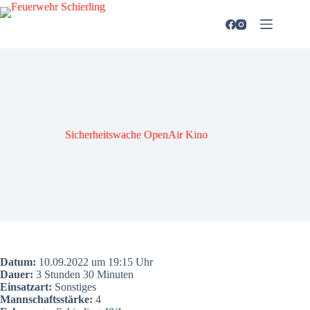
Zum
Inhalt
springen
Sicher­heits­wa­che Open­Air Kino
Datum:
10.09.2022 um 19:15 Uhr
Dau­er:
3 Stun­den 30 Minu­ten
Ein­satz­art:
Sons­ti­ges
Mann­schafts­stär­ke:
4