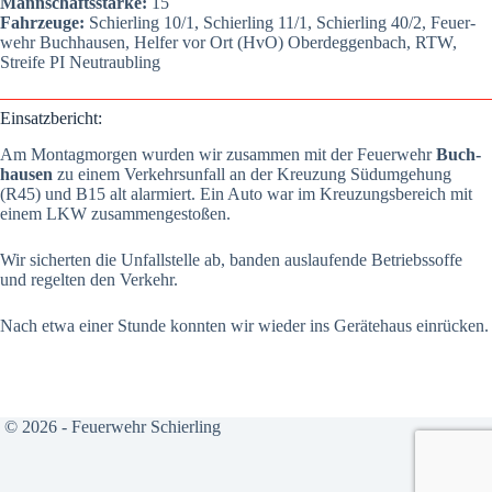
Mann­schafts­stär­ke:
15
Fahr­zeu­ge:
Schier­ling 10/1, Schier­ling 11/1, Schier­ling 40/2, Feu­er­
wehr Buch­hau­sen, Hel­fer vor Ort (HvO) Oberdeg­gen­bach, RTW,
Strei­fe PI Neu­traub­ling
Ein­satz­be­richt:
Am Mon­tag­mor­gen wur­den wir zusam­men mit der Feu­er­wehr
Buch­
hau­sen
zu einem Ver­kehrs­un­fall an der Kreu­zung Süd­um­ge­hung
(R45) und B15 alt alar­miert. Ein Auto war im Kreu­zungs­be­reich mit
einem LKW zusam­men­ge­sto­ßen.
Wir sicher­ten die Unfall­stel­le ab, ban­den aus­lau­fen­de Betriebs­s­of­fe
und regel­ten den Ver­kehr.
Nach etwa einer Stun­de konn­ten wir wie­der ins Gerä­te­haus ein­rü­cken.
© 2026 - Feuerwehr Schierling