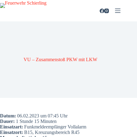
Zum
Inhalt
springen
VU – Zusam­men­stoß PKW mit LKW
Datum:
06.02.2023 um 07:45 Uhr
Dau­er:
1 Stun­de 15 Minu­ten
Ein­satz­art:
Funk­mel­de­emp­fän­ger Voll­alarm
Ein­satz­ort:
B15, Kreu­zungs­be­reich R45