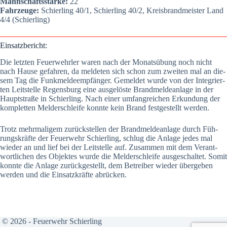
Mann­schafts­stär­ke:
22
Fahr­zeu­ge:
Schier­ling 40/1, Schier­ling 40/2, Kreis­brand­meis­ter Land
4/4 (Schier­ling)
Ein­satz­be­richt:
Die letz­ten Feu­er­wehr­ler waren nach der Monats­übung noch nicht
nach Hau­se gefah­ren, da mel­de­ten sich schon zum zwei­ten mal an die­
sem Tag die Funk­mel­de­emp­fän­ger. Gemel­det wur­de von der Inte­grier­
ten Leit­stel­le Regens­burg eine aus­ge­lös­te Brand­mel­de­an­la­ge in der
Haupt­stra­ße in Schier­ling. Nach einer umfang­rei­chen Erkun­dung der
kom­plet­ten Mel­der­schlei­fe konn­te kein Brand fest­ge­stellt wer­den.
Trotz mehr­ma­li­gem zurück­stel­len der Brand­mel­de­an­la­ge durch Füh­
rungs­kräf­te der Feu­er­wehr Schier­ling, schlug die Anla­ge jedes mal
wie­der an und lief bei der Leit­stel­le auf. Zusam­men mit dem Ver­ant­
wort­li­chen des Objek­tes wur­de die Mel­der­schlei­fe aus­ge­schal­tet. Somit
konn­te die Anla­ge zurück­ge­stellt, dem Betrei­ber wie­der über­ge­ben
wer­den und die Ein­satz­kräf­te abrü­cken.
© 2026 - Feuerwehr Schierling