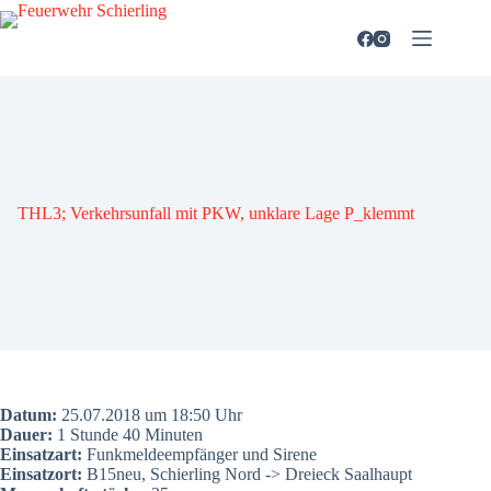
Zum
Inhalt
springen
THL3; Ver­kehrs­un­fall mit PKW, unkla­re Lage P_klemmt
Datum:
25.07.2018 um 18:50 Uhr
Dau­er:
1 Stun­de 40 Minu­ten
Ein­satz­art:
Funk­mel­de­emp­fän­ger und Sire­ne
Ein­satz­ort:
B15neu, Schier­ling Nord -> Drei­eck Saal­haupt