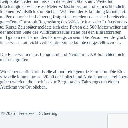
Leit­plan­ke nie­der und riss sich dabei den Öltank auf. Wei­ter­hin
beschä­dig­te er wei­te­re 30 Meter Wild­schutz­zaun und kam schließ­lich
in einem Wald­stück zum Ste­hen. Wäh­rend der Erkun­dung konn­te kei­
ne Per­son mehr im Fahr­zeug fest­ge­stellt wer­den sodass der bereits ein­
ge­trof­fe­ne Chris­toph Regens­burg das Wald­stück aus der Luft erkun­de­
te. Kur­ze Zeit spä­ter mel­de­te sich eine Per­son die 500 Meter wei­ter auf
der ande­ren Sei­te des Wild­schutz­zauns stand bei den Ein­satz­kräf­ten
und gab an der Fah­rer des Fahr­zeugs zu sein. Die Per­son wur­de glück­
li­cher­wei­se nur leicht ver­letzt, die Suche konn­te ein­ge­stellt wer­den.
Die Feu­er­weh­ren aus Lang­quaid und Neu­fahrn i. NB brauch­ten nicht
mehr ein­grei­fen.
Wir sicher­ten die Unfall­stel­le ab und rei­nig­ten die Fahr­bahn. Die Ein­
satz­stel­le konn­te um ca. 20:30 der Poli­zei und Auto­bahn­meis­te­rei über­
ge­ben wer­den, die noch bis zur Ber­gung des Fahr­zeugs mit einem
Auto­kran vor Ort blie­ben.
© 2026 - Feuerwehr Schierling