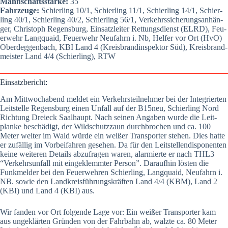
Mann­schafts­stär­ke:
35
Fahr­zeu­ge:
Schier­ling 10/1, Schier­ling 11/1, Schier­ling 14/1, Schier­
ling 40/1, Schier­ling 40/2, Schier­ling 56/1, Ver­kehrs­si­che­rungs­an­hän­
ger, Chris­toph Regens­burg, Ein­satz­lei­ter Ret­tungs­dienst (ELRD), Feu­
er­wehr Lang­quaid, Feu­er­wehr Neu­fahrn i. Nb, Hel­fer vor Ort (HvO)
Oberdeg­gen­bach, KBI Land 4 (Kreis­brand­in­spek­tor Süd), Kreis­brand­
meis­ter Land 4/4 (Schier­ling), RTW
Ein­satz­be­richt:
Am Mitt­woch­abend mel­det ein Ver­kehrs­teil­neh­mer bei der Inte­grier­ten
Leit­stel­le Regens­burg einen Unfall auf der B15neu, Schier­ling Nord
Rich­tung Drei­eck Saal­haupt. Nach sei­nen Anga­ben wur­de die Leit­
plan­ke beschä­digt, der Wild­schutz­zaun durch­bro­chen und ca. 100
Meter wei­ter im Wald wür­de ein wei­ßer Trans­por­ter ste­hen. Dies hat­te
er zufäl­lig im Vor­bei­fah­ren gese­hen. Da für den Leit­stel­len­dis­po­nen­ten
kei­ne wei­te­ren Details abzu­fra­gen waren, alar­mier­te er nach THL3
“Ver­kehrs­un­fall mit ein­ge­klemm­ter Per­son”. Dar­auf­hin lös­ten die
Funk­mel­der bei den Feu­er­weh­ren Schier­ling, Lang­quaid, Neu­fahrn i.
NB. sowie den Land­kreis­füh­rungs­kräf­ten Land 4/4 (KBM), Land 2
(KBI) und Land 4 (KBI) aus.
Wir fan­den vor Ort fol­gen­de Lage vor: Ein wei­ßer Trans­por­ter kam
aus unge­klär­ten Grün­den von der Fahr­bahn ab, walz­te ca. 80 Meter