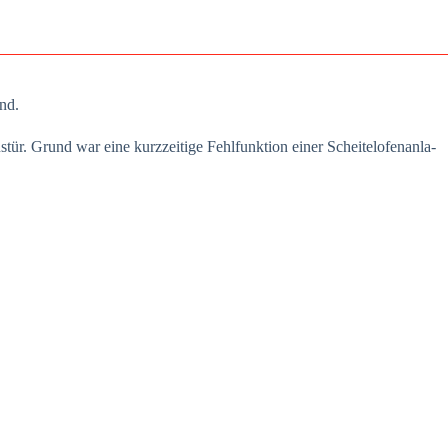
and.
r. Grund war eine kurz­zei­ti­ge Fehl­funk­ti­on einer Schei­tel­ofen­an­la­