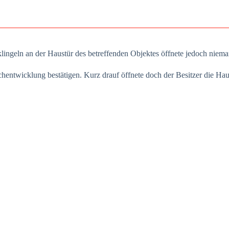
klin­geln an der Haus­tür des betref­fen­den Objek­tes öff­ne­te jedoch nie­m
nt­wick­lung bestä­ti­gen. Kurz drauf öff­ne­te doch der Besit­zer die Haus­tü