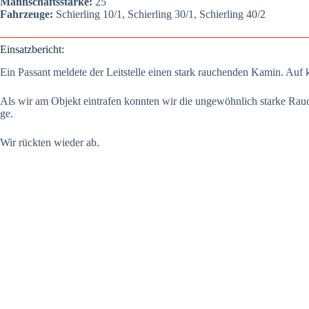
Mann­schafts­stär­ke:
25
Fahr­zeu­ge:
Schier­ling 10/1, Schier­ling 30/1, Schier­ling 40/2
Ein­satz­be­richt:
Ein Pas­sant mel­de­te der Leit­stel­le einen stark rau­chen­den Kamin. Auf 
Als wir am Objekt ein­tra­fen konn­ten wir die unge­wöhn­lich star­ke Rauch­e
ge.
Wir rück­ten wie­der ab.