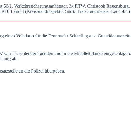
ing 56/1, Ver­kehrs­si­che­rungs­an­hän­ger, 3x RTW, Chris­toph Regens­burg,
 KBI Land 4 (Kreis­brand­in­spek­tor Süd), Kreis­brand­meis­ter Land 4/4 (
s­burg einen Voll­alarm für die Feu­er­wehr Schier­ling aus. Gemel­det war e
ar ins schleu­dern gera­ten und in die Mit­tel­leit­plan­ke ein­ge­schla­gen.
ns­burg ab.
atz­stel­le an die Poli­zei über­ge­ben.