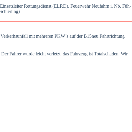
 Ein­satz­lei­ter Ret­tungs­dienst (ELRD), Feu­er­wehr Neu­fahrn i. Nb, Füh­
Schier­ling)
in Ver­kerhs­un­fall mit meh­re­ren PKW´s auf der B15neu Fahrt­rich­tung
 Der Fah­rer wur­de leicht ver­letzt, das Fahr­zeug ist Total­scha­den. Wir