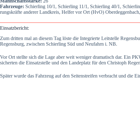
Mann­schafts­stär­ke:
26
Fahr­zeu­ge:
Schier­ling 10/1, Schier­ling 11/1, Schier­ling 40/1, Schier­l
rungs­kräf­te ande­rer Land­kreis, Hel­fer vor Ort (HvO) Oberdeg­gen­bach,
Ein­satz­be­richt:
Zum drit­ten mal an die­sem Tag lös­te die Inte­grier­te Leit­stel­le Regen
Regens­burg, zwi­schen Schier­ling Süd und Neu­fahrn i. NB.
Vor Ort stell­te sich die Lage aber weit weni­ger dra­ma­tisch dar. Ein PKW w
sicher­ten die Ein­satz­stel­le und den Lan­de­platz für den Chris­toph Rege
Spä­ter wur­de das Fahr­zeug auf den Sei­ten­strei­fen ver­bracht und die Ein­s