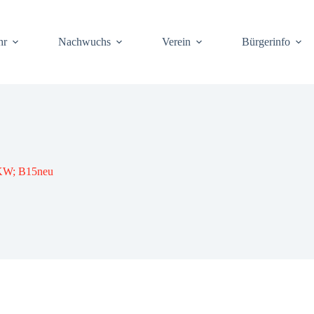
hr
Nach­wuchs
Ver­ein
Bür­ger­info
 PKW; B15neu