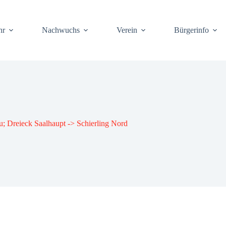
hr
Nach­wuchs
Ver­ein
Bür­ger­info
u; Drei­eck Saal­haupt -> Schier­ling Nord