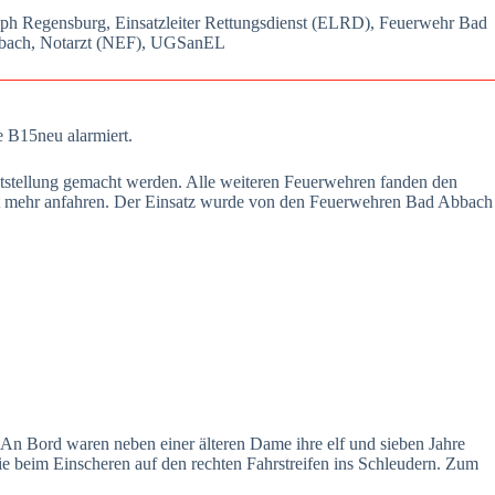
toph Regens­burg, Ein­satz­lei­ter Ret­tungs­dienst (ELRD), Feu­er­wehr Bad
n­bach, Not­arzt (NEF), UGS­a­nEL
ie B15neu alar­miert.
t­stel­lung gemacht wer­den. Alle wei­te­ren Feu­er­weh­ren fan­den den
ht mehr anfah­ren. Der Ein­satz wur­de von den Feu­er­weh­ren Bad Abbach
 Bord waren neben einer älte­ren Dame ihre elf und sie­ben Jah­re
 beim Ein­sche­ren auf den rech­ten Fahr­strei­fen ins Schleu­dern. Zum