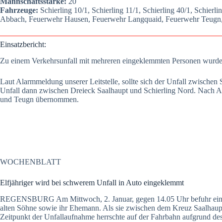
Mann­schafts­stär­ke:
20
Fahr­zeu­ge:
Schier­ling 10/1, Schier­ling 11/1, Schier­ling 40/1, Schier­li
Abbach, Feu­er­wehr Hau­sen, Feu­er­wehr Lang­quaid, Feu­er­wehr Teugn,
Ein­satz­be­richt:
Zu einem Ver­kehrs­un­fall mit meh­re­ren ein­ge­klemm­ten Per­so­nen wur­d
Laut Alarm­mel­dung unse­rer Leit­stel­le, soll­te sich der Unfall zwi­sche
Unfall dann zwi­schen Drei­eck Saal­haupt und Schier­ling Nord. Nach Ab
und Teugn über­nom­men.
WOCHENBLATT
Elf­jäh­ri­ger wird bei schwe­rem Unfall in Auto ein­ge­klemmt
REGENSBURG Am Mitt­woch, 2. Janu­ar, gegen 14.05 Uhr befuhr eine 45-
alten Söh­ne sowie ihr Ehe­mann. Als sie zwi­schen dem Kreuz Saal­haupt 
Zeit­punkt der Unfall­auf­nah­me herrsch­te auf der Fahr­bahn auf­grund des