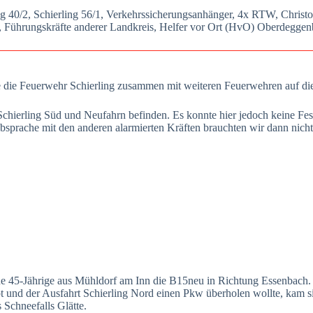
ng 40/2, Schier­ling 56/1, Ver­kehrs­si­che­rungs­an­hän­ger, 4x RTW, Chris­
 Füh­rungs­kräf­te ande­rer Land­kreis, Hel­fer vor Ort (HvO) Oberdeg­ge
e die Feu­er­wehr Schier­ling zusam­men mit wei­te­ren Feu­er­weh­ren auf d
n Schier­ling Süd und Neu­fahrn befin­den. Es konn­te hier jedoch kei­ne Fes
spra­che mit den ande­ren alar­mier­ten Kräf­ten brauch­ten wir dann nic
Jäh­ri­ge aus Mühl­dorf am Inn die B15neu in Rich­tung Essen­bach. An
und der Aus­fahrt Schier­ling Nord einen Pkw über­ho­len woll­te, kam sie
 Schnee­falls Glät­te.