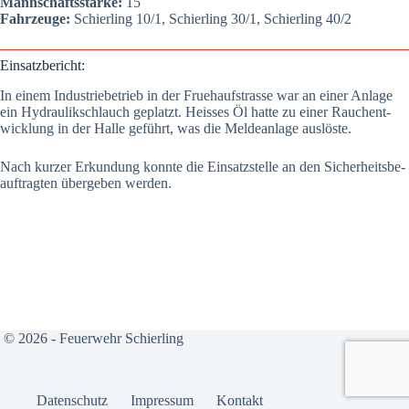
Mann­schafts­stär­ke:
15
Fahr­zeu­ge:
Schier­ling 10/1, Schier­ling 30/1, Schier­ling 40/2
Ein­satz­be­richt:
In einem Indus­trie­be­trieb in der Frueh­auf­stras­se war an einer Anla­ge
ein Hydrau­lik­schlauch geplatzt. Heis­ses Öl hat­te zu einer Rauch­ent­
wick­lung in der Hal­le geführt, was die Mel­de­an­la­ge aus­lös­te.
Nach kur­zer Erkun­dung konn­te die Ein­satz­stel­le an den Sicher­heits­be­
auf­trag­ten über­ge­ben wer­den.
© 2026 - Feuerwehr Schierling
Daten­schutz
Impres­sum
Kon­takt