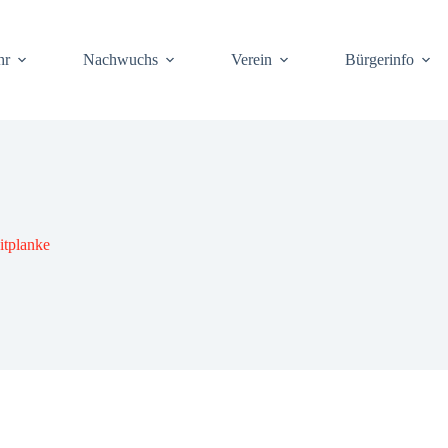
hr
Nach­wuchs
Ver­ein
Bür­ger­info
t­plan­ke