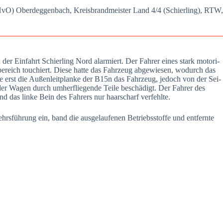
rt (HvO) Oberdeg­gen­bach, Kreis­brand­meis­ter Land 4/4 (Schier­ling), RTW,
 Ein­fahrt Schier­ling Nord alar­miert. Der Fah­rer eines stark moto­ri­
s­be­reich tou­chiert. Die­se hat­te das Fahr­zeug abge­wie­sen, wodurch das
p­te erst die Außen­leit­plan­ke der B15n das Fahr­zeug, jedoch von der Sei­
n­der Wagen durch umher­flie­gen­de Tei­le beschä­digt. Der Fah­rer des
d das lin­ke Bein des Fah­rers nur haar­scharf ver­fehl­te.
ehrs­füh­rung ein, band die aus­ge­lau­fe­nen Betriebs­stof­fe und ent­fern­te