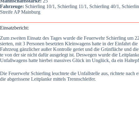
Mann­schafts­stär­ke:
25
Fahr­zeu­ge:
Schier­ling 10/1, Schier­ling 11/1, Schier­ling 40/1, Schier­l
Strei­fe AP Main­burg
Ein­satz­be­richt:
Zum zwei­ten Ein­satz des Tages wur­de die Feu­er­wehr Schier­ling um 22
sier­ten, mit 3 Per­so­nen besetz­ten Klein­wa­gens hat­te in der Ein­fahrt di
Fahr­zeug gänz­li­cher außer Kon­trol­le geriet und die Grün­flä­che und die
te von der sie nicht dafür aus­ge­legt ist. Des­we­gen wur­de die Leit­plan­
Unfall­wa­gens hat­te hier­bei mas­si­ves Glück im Unglück, da ein Hal­te­
Die Feu­er­wehr Schier­ling leuch­te­te die Unfall­stel­le aus, rich­te­te nach 
die abge­ris­se­ne Leit­plan­ke mit­tels Trenn­schlei­fer.