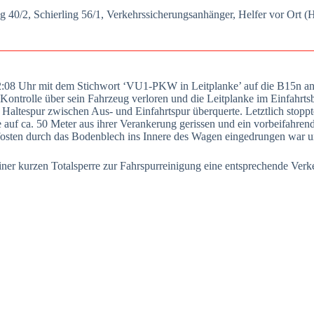
ing 40/2, Schier­ling 56/1, Ver­kehrs­si­che­rungs­an­hän­ger, Hel­fer vor O
:08 Uhr mit dem Stich­wort ‘VU1-PKW in Leit­plan­ke’ auf die B15n an der
e Kon­trol­le über sein Fahr­zeug ver­lo­ren und die Leit­plan­ke im Ein­fahrt
 Hal­te­spur zwi­schen Aus- und Ein­fahrt­spur über­quer­te. Letzt­lich stop
ke auf ca. 50 Meter aus ihrer Ver­an­ke­rung geris­sen und ein vor­bei­fah­re
pfos­ten durch das Boden­blech ins Inne­re des Wagen ein­ge­drun­gen war un
einer kur­zen Total­sper­re zur Fahr­spur­rei­ni­gung eine ent­spre­chen­de Ver­k