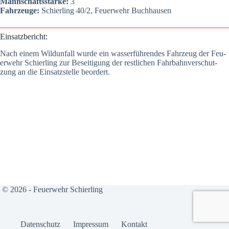
Mann­schafts­stär­ke:
3
Fahr­zeu­ge:
Schier­ling 40/2, Feu­er­wehr Buch­hau­sen
Ein­satz­be­richt:
Nach einem Wild­un­fall wur­de ein was­ser­füh­ren­des Fahr­zeug der Feu­
er­wehr Schier­ling zur Besei­ti­gung der rest­li­chen Fahr­bahn­ver­schut­
zung an die Ein­satz­stel­le beor­dert.
© 2026 - Feuerwehr Schierling
Daten­schutz
Impres­sum
Kon­takt