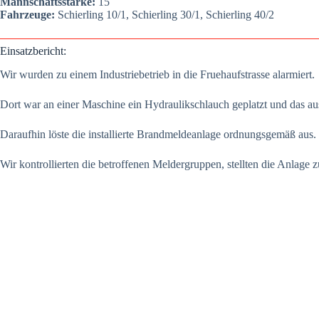
Mann­schafts­stär­ke:
15
Fahr­zeu­ge:
Schier­ling 10/1, Schier­ling 30/1, Schier­ling 40/2
Ein­satz­be­richt:
Wir wur­den zu einem Indus­trie­be­trieb in die Frueh­auf­stras­se alar­miert.
Dort war an einer Maschi­ne ein Hydrau­lik­schlauch geplatzt und das aus­tre­
Dar­auf­hin lös­te die instal­lier­te Brand­mel­de­an­la­ge ord­nungs­ge­mäß aus.
Wir kon­trol­lier­ten die betrof­fe­nen Mel­der­grup­pen, stell­ten die Anla­g