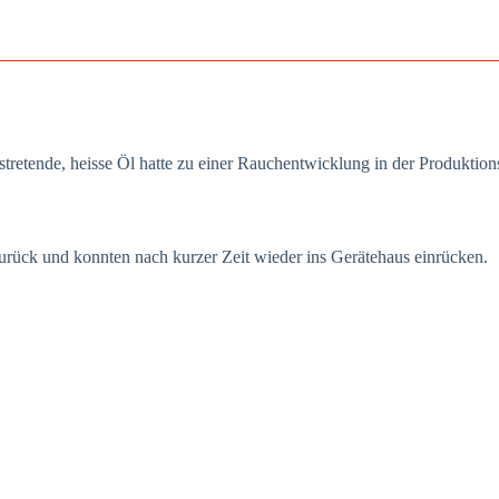
ten­de, heis­se Öl hat­te zu einer Rauch­ent­wick­lung in der Pro­duk­ti­ons­
e zurück und konn­ten nach kur­zer Zeit wie­der ins Gerä­te­haus ein­rü­cken.