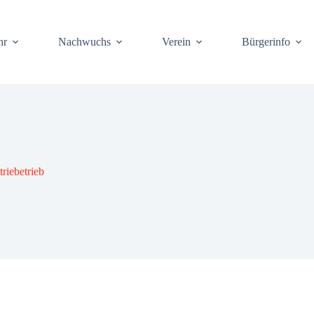
hr
Nach­wuchs
Ver­ein
Bür­ger­info
ie­be­trieb