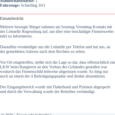
Mann­schafts­stär­ke:
1
Fahr­zeu­ge:
Schier­ling 10/1
Ein­satz­be­richt:
Meh­re­re besorg­te Bür­ger nah­men am Sonn­tag Vor­mit­tag Kon­takt mit
der Leit­stel­le Regens­burg auf, um über eine beschä­dig­te Fir­men­wer­be­
ta­fel zu infor­mie­ren.
Dar­auf­hin ver­stän­dig­te uns die Leit­stel­le per Tele­fon und bat uns, an
der gemel­de­ten Adres­se nach dem Rech­ten zu sehen.
Vor Ort ein­ge­trof­fen, stell­te sich die Lage so dar, dass offen­sicht­lich ein
LKW beim Ran­gie­ren an den Vor­bau des Gebäu­des gesto­ßen war
wodurch das Fir­men­schild teil­wei­se abge­ris­sen wur­de. Es hing nur
noch an einem der 4 Befes­ti­gungs­punk­te und droh­te abzu­stür­zen.
Der Ein­gangs­be­reich wur­de mit Flat­ter­band und Pylo­nen abge­sperrt
und durch die Ver­wal­tung wur­de der Betrei­ber ver­stän­digt.