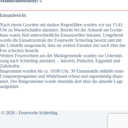
Mann­schafts­stär­ke:
4
Ein­satz­be­richt:
Nach einem Gewit­ter mit star­ken Regen­fäl­len wur­den wir um 15:41
Uhr zu Was­ser­schä­den alar­miert. Bereits bei der Ankunft am Gerä­te­
haus waren fünf unter­schied­li­che Ein­satz­stel­len bekannt. Umge­hend
wur­de die Ein­satz­zen­tra­le der Feu­er­wehr Schier­ling besetzt und mit
der Leit­stel­le aus­ge­macht, dass sie wei­te­re Ein­sät­ze nur noch über das
Fax schi­cken braucht.
Wei­te­re Feu­er­weh­ren aus der Markt­ge­mein­de wur­den zur Unter­stüt­
zung na
ch Schier­ling alar­miert. – Inkofen, Pin­kofen, Egg­mühl und
Zaitz­kofen.
Ins­ge­sammt wur­den bis ca. 19:00 Uhr, 30 Ein­satz­stel­le mit­hil­fe eines
Com­pu­ter­pro­gamms und White­board erfasst und eigen­stän­dig dis­po­
niert. Der Bür­ger­meis­ter wur­de eben­falls dort über die aktu­el­le Lage
auf­ge­klärt.
© 2026 - Feuerwehr Schierling