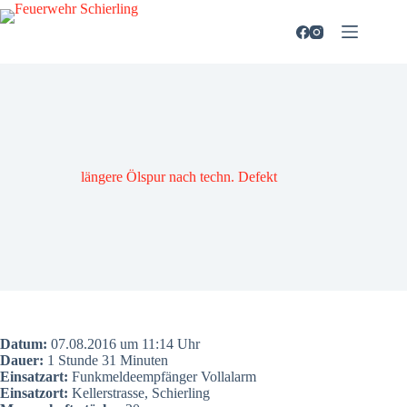
Zum
Inhalt
springen
län­ge­re Ölspur nach techn. Defekt
Datum:
07.08.2016 um 11:14 Uhr
Dau­er:
1 Stun­de 31 Minu­ten
Ein­satz­art:
Funk­mel­de­emp­fän­ger Voll­alarm
Ein­satz­ort:
Kel­ler­stras­se, Schier­ling