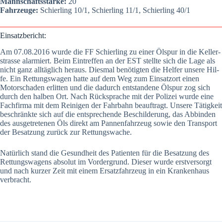
Mann­schafts­stär­ke:
20
Fahr­zeu­ge:
Schier­ling 10/1, Schier­ling 11/1, Schier­ling 40/1
Ein­satz­be­richt:
Am 07.08.2016 wur­de die FF Schier­ling zu einer Ölspur in die Kel­ler­
stras­se alar­miert. Beim Ein­tref­fen an der EST stell­te sich die Lage als
nicht ganz all­täg­lich her­aus. Dies­mal benö­tig­ten die Hel­fer unse­re Hil­
fe. Ein Ret­tungs­wa­gen hat­te auf dem Weg zum Ein­satz­ort einen
Motor­scha­den erlit­ten und die dadurch ent­stan­de­ne Ölspur zog sich
durch den hal­ben Ort. Nach Rück­spra­che mit der Poli­zei wur­de eine
Fach­fir­ma mit dem Rei­ni­gen der Fahr­bahn beauf­tragt. Unse­re Tätig­keit
beschränk­te sich auf die ent­spre­chen­de Beschil­de­rung, das Abbin­den
des aus­ge­tre­te­nen Öls direkt am Pan­nen­fahr­zeug sowie den Trans­port
der Besat­zung zurück zur Ret­tungs­wa­che.
Natür­lich stand die Gesund­heit des Pati­en­ten für die Besat­zung des
Ret­tungs­wa­gens abso­lut im Vor­der­grund. Die­ser wur­de erst­ver­sorgt
und nach kur­zer Zeit mit einem Ersatz­fahr­zeug in ein Kran­ken­haus
ver­bracht.