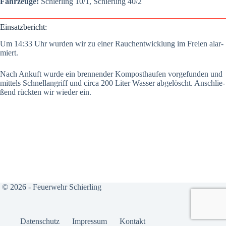
Fahr­zeu­ge:
Schier­ling 10/1, Schier­ling 40/2
Ein­satz­be­richt:
Um 14:33 Uhr wur­den wir zu einer Rauch­ent­wick­lung im Frei­en alar­
miert.
Nach Ankuft wur­de ein bren­nen­der Kom­post­hau­fen vor­ge­fun­den und
mit­tels Schnell­an­griff und cir­ca 200 Liter Was­ser abge­löscht. Anschlie­
ßend rück­ten wir wie­der ein.
© 2026 - Feuerwehr Schierling
Daten­schutz
Impres­sum
Kon­takt