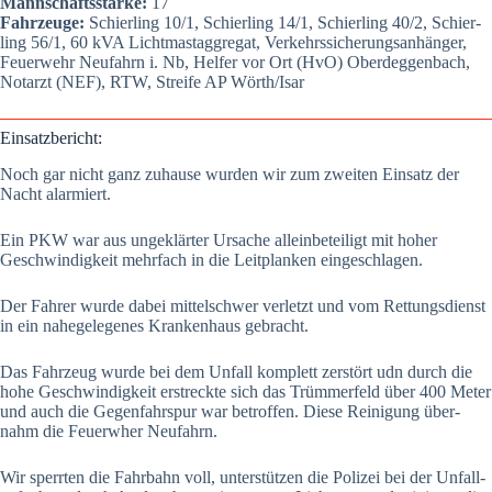
Mann­schafts­stär­ke:
17
Fahr­zeu­ge:
Schier­ling 10/1, Schier­ling 14/1, Schier­ling 40/2, Schier­
ling 56/1, 60 kVA Licht­mast­ag­gre­gat, Ver­kehrs­si­che­rungs­an­hän­ger,
Feu­er­wehr Neu­fahrn i. Nb, Hel­fer vor Ort (HvO) Oberdeg­gen­bach,
Not­arzt (NEF), RTW, Strei­fe AP Wörth/Isar
Ein­satz­be­richt:
Noch gar nicht ganz zuhau­se wur­den wir zum zwei­ten Ein­satz der
Nacht alar­miert.
Ein PKW war aus unge­klär­ter Ursa­che allein­be­tei­ligt mit hoher
Geschwin­dig­keit mehr­fach in die Leit­plan­ken ein­ge­schla­gen.
Der Fah­rer wur­de dabei mit­tel­schwer ver­letzt und vom Ret­tungs­dienst
in ein nahe­ge­le­ge­nes Kran­ken­haus gebracht.
Das Fahr­zeug wur­de bei dem Unfall kom­plett zer­stört udn durch die
hohe Geschwin­dig­keit erstreck­te sich das Trüm­mer­feld über 400 Meter
und auch die Gegen­fahr­spur war betrof­fen. Die­se Rei­ni­gung über­
nahm die Feu­er­wher Neu­fahrn.
Wir sperr­ten die Fahr­bahn voll, unter­stüt­zen die Poli­zei bei der Unfall­