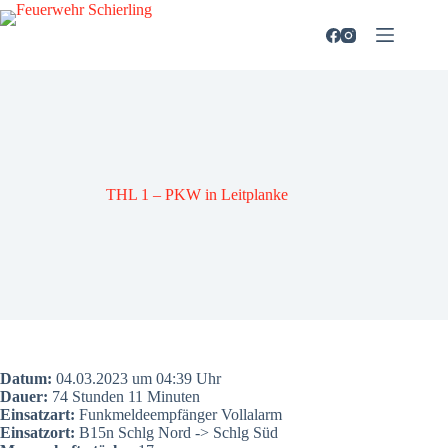
Zum
Inhalt
springen
THL 1 – PKW in Leit­plan­ke
Datum:
04.03.2023 um 04:39 Uhr
Dau­er:
74 Stun­den 11 Minu­ten
Ein­satz­art:
Funk­mel­de­emp­fän­ger Voll­alarm
Ein­satz­ort:
B15n Schlg Nord -> Schlg Süd