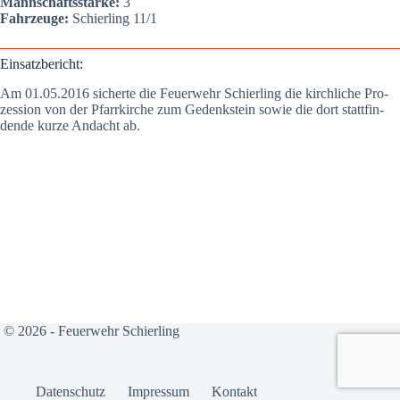
Mann­schafts­stär­ke:
3
Fahr­zeu­ge:
Schier­ling 11/1
Ein­satz­be­richt:
Am 01.05.2016 sicher­te die Feu­er­wehr Schier­ling die kirch­li­che Pro­
zes­si­on von der Pfarr­kir­che zum Gedenk­stein sowie die dort statt­fin­
den­de kur­ze Andacht ab.
© 2026 - Feuerwehr Schierling
Daten­schutz
Impres­sum
Kon­takt