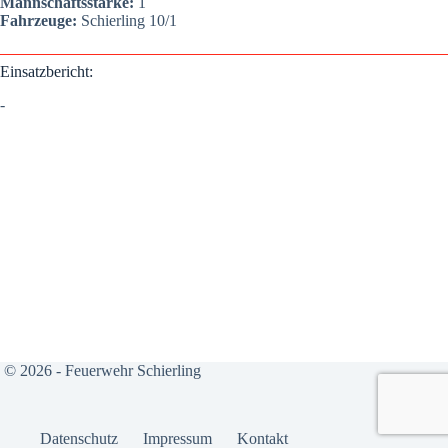
Mann­schafts­stär­ke:
1
Fahr­zeu­ge:
Schier­ling 10/1
Ein­satz­be­richt:
-
© 2026 - Feuerwehr Schierling
Daten­schutz
Impres­sum
Kon­takt