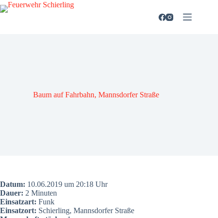
Zum
Inhalt
springen
Baum auf Fahr­bahn, Manns­dor­fer Stra­ße
Datum:
10.06.2019 um 20:18 Uhr
Dau­er:
2 Minu­ten
Ein­satz­art:
Funk
Ein­satz­ort:
Schier­ling, Manns­dor­fer Stra­ße