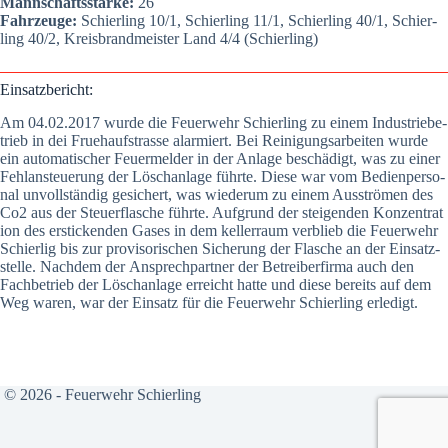
Mann­schafts­stär­ke:
26
Fahr­zeu­ge:
Schier­ling 10/1, Schier­ling 11/1, Schier­ling 40/1, Schier­
ling 40/2, Kreis­brand­meis­ter Land 4/4 (Schier­ling)
Ein­satz­be­richt:
Am 04.02.2017 wur­de die Feu­er­wehr Schier­ling zu einem Indus­trie­be­
trieb in dei Frueh­auf­stras­se alar­miert. Bei Rei­ni­gungs­ar­bei­ten wur­de
ein auto­ma­ti­scher Feu­er­mel­der in der Anla­ge beschä­digt, was zu einer
Fehl­an­steue­rung der Lösch­an­la­ge führ­te. Die­se war vom Bedien­per­so­
nal unvoll­stän­dig gesi­chert, was wie­der­um zu einem Aus­strö­men des
Co2 aus der Steu­er­fla­sche führ­te. Auf­grund der stei­gen­den Kon­zen­tra­t
i­on des ersti­cken­den Gases in dem kel­ler­raum ver­blieb die Feu­er­wehr
Schier­lig bis zur pro­vi­so­ri­schen Siche­rung der Fla­sche an der Ein­satz­
stel­le. Nach­dem der Ansprech­part­ner der Betrei­ber­fir­ma auch den
Fach­be­trieb der Lösch­an­la­ge erreicht hat­te und die­se bereits auf dem
Weg waren, war der Ein­satz für die Feu­er­wehr Schier­ling erle­digt.
© 2026 - Feuerwehr Schierling