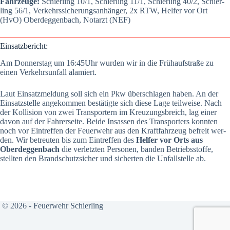
Fahr­zeu­ge:
Schier­ling 10/1, Schier­ling 11/1, Schier­ling 40/2, Schier­
ling 56/1, Ver­kehrs­si­che­rungs­an­hän­ger, 2x RTW, Hel­fer vor Ort
(HvO) Oberdeg­gen­bach, Not­arzt (NEF)
Ein­satz­be­richt:
Am Don­ners­tag um 16:45Uhr wur­den wir in die Früh­auf­stra­ße zu
einen Ver­kehrs­un­fall ala­mi­ert.
Laut Ein­satz­mel­dung soll sich ein Pkw über­schla­gen haben. An der
Ein­satz­stel­le ange­kom­men bestä­tig­te sich die­se Lage teil­wei­se. Nach
der Kol­li­si­on von zwei Trans­por­tern im Kreu­zungs­b­reich, lag einer
davon auf der Fah­rer­sei­te. Bei­de Insas­sen des Trans­por­ters konn­ten
noch vor Ein­tref­fen der Feu­er­wehr aus den Kraft­fahr­zeug befreit wer­
den. Wir betreu­ten bis zum Ein­tref­fen des
Hel­fer vor Orts aus
Oberdeg­gen­bach
die ver­letz­ten Per­so­nen, ban­den Betriebs­stof­fe,
stell­ten den Brand­schutz­si­cher und sicher­ten die Unfall­stel­le ab.
© 2026 - Feuerwehr Schierling