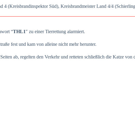
 4 (Kreis­brand­in­spek­tor Süd), Kreis­brand­meis­ter Land 4/4 (Schier­lin
­wort “
THL1
″ zu einer Tier­ret­tung alar­miert.
ra­ße fest und kam von allei­ne nicht mehr her­un­ter.
en Sei­ten ab, regel­ten den Ver­kehr und ret­te­ten schließ­lich die Kat­ze v