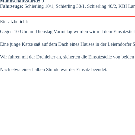
Mann­schafts­stär­ke:
9
Fahr­zeu­ge:
Schier­ling 10/1, Schier­ling 30/1, Schier­ling 40/2, KBI Land
Ein­satz­be­richt:
Gegen 10 Uhr am Diens­tag Vor­mit­tag wur­den wir mit dem Ein­satz­stich
Eine jun­ge Kat­ze saß auf dem Dach eines Hau­ses in der Lei­ern­dor­fer St
Wir fuh­ren mit der Dreh­lei­ter an, sicher­ten die Ein­satz­stel­le von bei­d
Nach etwa einer hal­ben Stun­de war der Ein­satz been­det.