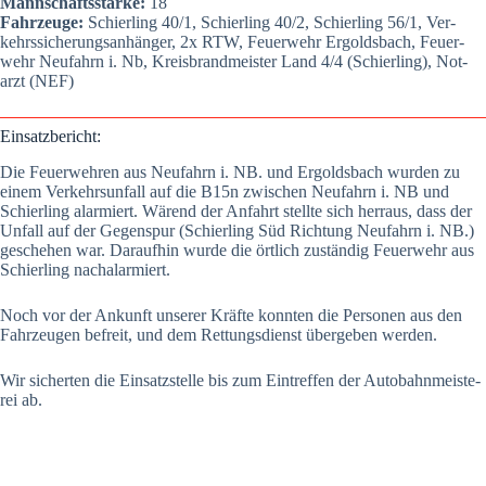
Mann­schafts­stär­ke:
18
Fahr­zeu­ge:
Schier­ling 40/1, Schier­ling 40/2, Schier­ling 56/1, Ver­
kehrs­si­che­rungs­an­hän­ger, 2x RTW, Feu­er­wehr Ergolds­bach, Feu­er­
wehr Neu­fahrn i. Nb, Kreis­brand­meis­ter Land 4/4 (Schier­ling), Not­
arzt (NEF)
Ein­satz­be­richt:
Die Feu­er­weh­ren aus Neu­fahrn i. NB. und Ergolds­bach wur­den zu
einem Ver­kehrs­un­fall auf die B15n zwi­schen Neu­fahrn i. NB und
Schier­ling alar­miert. Wärend der Anfahrt stell­te sich herraus, dass der
Unfall auf der Gegen­spur (Schier­ling Süd Rich­tung Neu­fahrn i. NB.)
gesche­hen war. Dar­auf­hin wur­de die ört­lich zustän­dig Feu­er­wehr aus
Schier­ling nach­alar­miert.
Noch vor der Ankunft unse­rer Kräf­te konn­ten die Per­so­nen aus den
Fahr­zeu­gen befreit, und dem Ret­tungs­dienst über­ge­ben wer­den.
Wir sicher­ten die Ein­satz­stel­le bis zum Ein­tref­fen der Auto­bahn­meis­te­
rei ab.