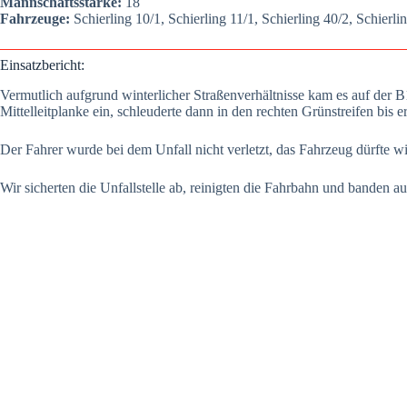
Mann­schafts­stär­ke:
18
Fahr­zeu­ge:
Schier­ling 10/1, Schier­ling 11/1, Schier­ling 40/2, Schier­lin
Ein­satz­be­richt:
Ver­mut­lich auf­grund win­ter­li­cher Stra­ßen­ver­hält­nis­se kam es auf d
Mit­tel­leit­plan­ke ein, schleu­der­te dann in den rech­ten Grün­strei­fen 
Der Fah­rer wur­de bei dem Unfall nicht ver­letzt, das Fahr­zeug dürf­te wirt
Wir sicher­ten die Unfall­stel­le ab, rei­nig­ten die Fahr­bahn und ban­den aus­