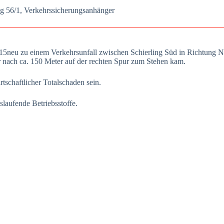
g 56/1, Ver­kehrs­si­che­rungs­an­hän­ger
er B15neu zu einem Ver­kehrs­un­fall zwi­schen Schier­ling Süd in Rich­tung 
bis er nach ca. 150 Meter auf der rech­ten Spur zum Ste­hen kam.
­schaft­li­cher Total­scha­den sein.
lau­fen­de Betriebs­stof­fe.