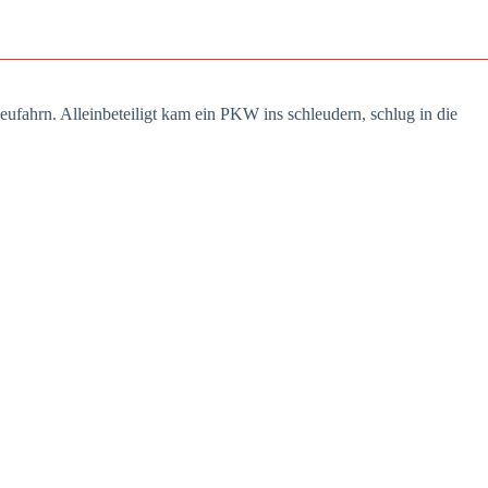
Neu­fahrn. Allein­be­tei­ligt kam ein PKW ins schleu­dern, schlug in die