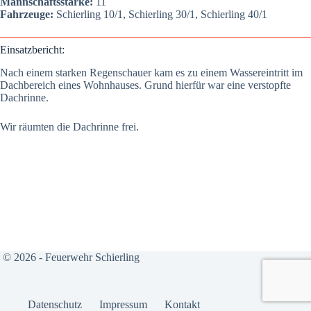
Mann­schafts­stär­ke:
11
Fahr­zeu­ge:
Schier­ling 10/1, Schier­ling 30/1, Schier­ling 40/1
Ein­satz­be­richt:
Nach einem star­ken Regen­schau­er kam es zu einem Was­ser­ein­tritt im
Dach­be­reich eines Wohn­hau­ses. Grund hier­für war eine ver­stopf­te
Dach­rin­ne.
Wir räum­ten die Dach­rin­ne frei.
© 2026 - Feuerwehr Schierling
Daten­schutz
Impres­sum
Kon­takt