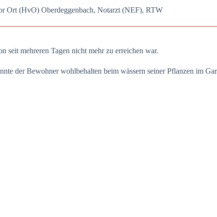
er vor Ort (HvO) Oberdeg­gen­bach, Not­arzt (NEF), RTW
 schon seit meh­re­ren Tagen nicht mehr zu errei­chen war.
­te der Bewoh­ner wohl­be­hal­ten beim wäs­sern sei­ner Pflan­zen im Gar­t