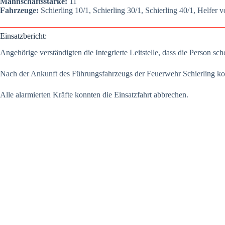
Mann­schafts­stär­ke:
11
Fahr­zeu­ge:
Schier­ling 10/1, Schier­ling 30/1, Schier­ling 40/1, Hel­f
Ein­satz­be­richt:
Ange­hö­ri­ge ver­stän­dig­ten die Inte­grier­te Leit­stel­le, dass die Per­son
Nach der Ankunft des Füh­rungs­fahr­zeugs der Feu­er­wehr Schier­ling konn
Alle alar­mier­ten Kräf­te konn­ten die Ein­satz­fahrt abbre­chen.