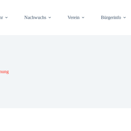
hr
Nach­wuchs
Ver­ein
Bür­ger­info
­nung