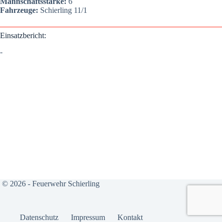
Mann­schafts­stär­ke:
6
Fahr­zeu­ge:
Schier­ling 11/1
Ein­satz­be­richt:
-
© 2026 - Feuerwehr Schierling
Daten­schutz
Impres­sum
Kon­takt