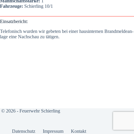
Mann­schafts­stär­ke:
1
Fahr­zeu­ge:
Schier­ling 10/1
Ein­satz­be­richt:
Tele­fo­nisch wur­den wir gebe­ten bei einer haus­in­ter­nen Brand­mel­de­an­
la­ge eine Nach­schau zu täti­gen.
© 2026 - Feuerwehr Schierling
Daten­schutz
Impres­sum
Kon­takt