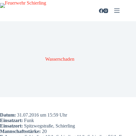
Zum
Inhalt
springen
Was­ser­scha­den
Datum:
31.07.2016 um 15:59 Uhr
Ein­satz­art:
Funk
Ein­satz­ort:
Spitz­weg­stra­ße, Schier­ling
Mann­schafts­stär­ke:
20