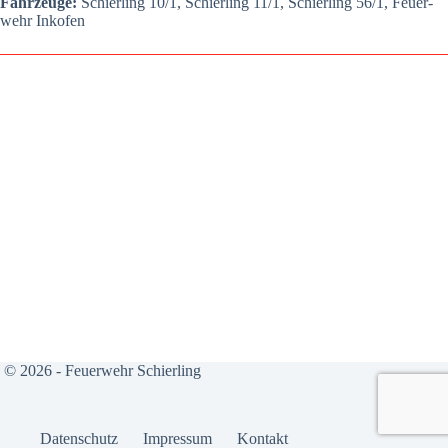
Fahr­zeu­ge:
Schier­ling 10/1, Schier­ling 11/1, Schier­ling 56/1, Feu­er­
wehr Inkofen
© 2026 - Feuerwehr Schierling
Daten­schutz
Impres­sum
Kon­takt