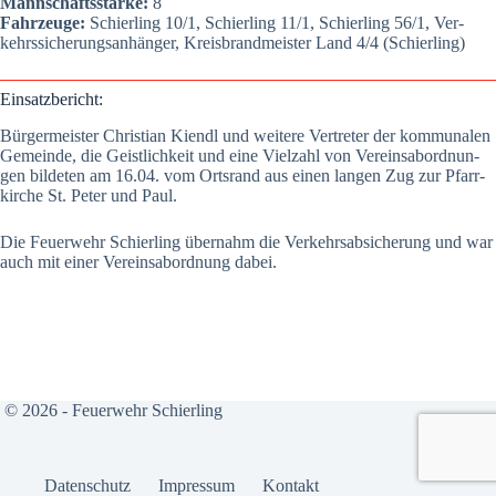
Mann­schafts­stär­ke:
8
Fahr­zeu­ge:
Schier­ling 10/1, Schier­ling 11/1, Schier­ling 56/1, Ver­
kehrs­si­che­rungs­an­hän­ger, Kreis­brand­meis­ter Land 4/4 (Schier­ling)
Ein­satz­be­richt:
Bür­ger­meis­ter Chris­ti­an Kiendl und wei­te­re Ver­tre­ter der kom­mu­na­len
Gemein­de, die Geist­lich­keit und eine Viel­zahl von Ver­ein­s­ab­ord­nun­
gen bil­de­ten am 16.04. vom Orts­rand aus einen lan­gen Zug zur Pfarr­
kir­che St. Peter und Paul.
Die Feu­er­wehr Schier­ling über­nahm die Ver­kehrs­ab­si­che­rung und war
auch mit einer Ver­ein­s­ab­ord­nung dabei.
© 2026 - Feuerwehr Schierling
Daten­schutz
Impres­sum
Kon­takt