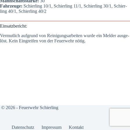
Mann­schafts­stär­ke:
30
Fahr­zeu­ge:
Schier­ling 10/1, Schier­ling 11/1, Schier­ling 30/1, Schier­
ling 40/1, Schier­ling 40/2
Ein­satz­be­richt:
Ver­mut­lich auf­grund von Rei­ni­gungs­ar­bei­ten wur­de ein Mel­der aus­ge­
löst. Kein Ein­grei­fen von der Feu­er­wehr nötig.
© 2026 - Feuerwehr Schierling
Daten­schutz
Impres­sum
Kon­takt