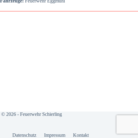
Fahr­zeu­ge:
Feu­er­wehr Egg­mühl
© 2026 - Feuerwehr Schierling
Daten­schutz
Impres­sum
Kon­takt