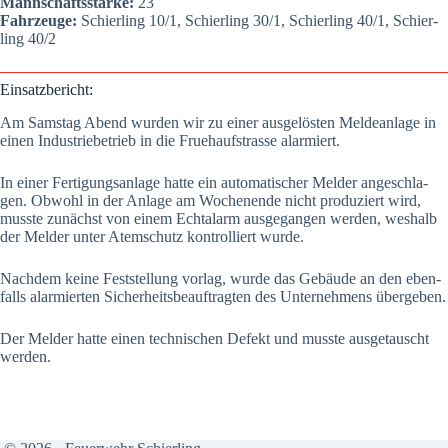
Mann­schafts­stär­ke:
23
Fahr­zeu­ge:
Schier­ling 10/1, Schier­ling 30/1, Schier­ling 40/1, Schier­
ling 40/2
Ein­satz­be­richt:
Am Sams­tag Abend wur­den wir zu einer aus­ge­lös­ten Mel­de­an­la­ge in
einen Indus­trie­be­trieb in die Frueh­auf­stras­se alar­miert.
In einer Fer­ti­gungs­an­la­ge hat­te ein auto­ma­ti­scher Mel­der ange­schla­
gen. Obwohl in der Anla­ge am Wochen­en­de nicht pro­du­ziert wird,
muss­te zunächst von einem Ech­t­alarm aus­ge­gan­gen wer­den, wes­halb
der Mel­der unter Atem­schutz kon­trol­liert wur­de.
Nach­dem kei­ne Fest­stel­lung vor­lag, wur­de das Gebäu­de an den eben­
falls alar­mier­ten Sicher­heits­be­auf­trag­ten des Unter­neh­mens über­ge­ben.
Der Mel­der hat­te einen tech­ni­schen Defekt und muss­te aus­ge­tauscht
wer­den.