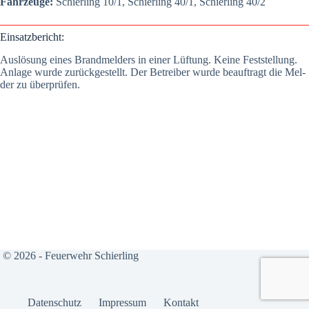
Fahr­zeu­ge:
Schier­ling 10/1, Schier­ling 40/1, Schier­ling 40/2
Ein­satz­be­richt:
Aus­lö­sung eines Brand­mel­ders in einer Lüf­tung. Kei­ne Fest­stel­lung.
Anla­ge wur­de zurück­ge­stellt. Der Betrei­ber wur­de beauf­tragt die Mel­
der zu über­prü­fen.
© 2026 - Feuerwehr Schierling
Daten­schutz
Impres­sum
Kon­takt