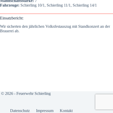
Mann­schafts­stär­ke:
7
Fahr­zeu­ge:
Schier­ling 10/1, Schier­ling 11/1, Schier­ling 14/1
Ein­satz­be­richt:
Wir sicher­ten den jähr­li­chen Volks­fest­aus­zug mit Stand­kon­zert an der
Braue­rei ab.
© 2026 - Feuerwehr Schierling
Daten­schutz
Impres­sum
Kon­takt